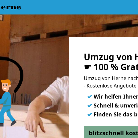
erne
Umzug von 
☛ 100 % Gra
Umzug von Herne nac
- Kostenlose Angebote 
✓
Wir helfen Ihne
✓
Schnell & unverb
✓
Finden Sie das 
blitzschnell ko