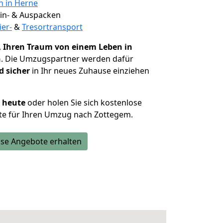
n in Herne
 Ein- & Auspacken
ier-
&
Tresortransport
,
Ihren Traum von einem Leben in
n
. Die Umzugspartner werden dafür
d sicher
in Ihr neues Zuhause einziehen
h heute
oder holen Sie sich kostenlose
te für Ihren Umzug nach Zottegem.
se Angebote erhalten