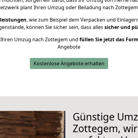
möchten, sorgen wir dafür, dass Ihr Umzug von Herne n
Netzwerk plant Ihren Umzug oder Beiladung nach Zottegem i
leistungen
, wie zum Beispiel dem Verpacken und Einlager
nstände, können Sie sicher sein, dass alles
sicher und pü
für Ihren Umzug nach Zottegem und
füllen Sie jetzt das For
Angebote
Kostenlose Angebote erhalten
Günstige Umz
Zottegem, wir