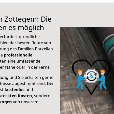
h Zottegem: Die
n es möglich
erfordert gründliche
hlen der besten Route von
kung des Familien Porzellan
ine
professionelle
eten eine umfassende
er Nähe oder in der Ferne.
gung und Sie erhalten gerne
rfnisse abgestimmt sind. Der
ist
kostenlos
und
steckten Kosten
, sondern
tungen
von unserem