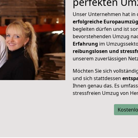
perfekten Um
Unser Unternehmen hat in
erfolgreiche Europaumzü
begleiten dürfen und ist so
bevorstehenden Umzug nac
Erfahrung
im Umzugssektor
reibungslosen und stress
unserem zuverlässigen Netz
Möchten Sie sich vollständ
und sich stattdessen
entsp
Ihnen genau das. Es umfasst 
stressfreien Umzug von He
Kostenlo