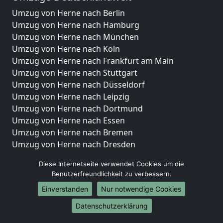
Umzug von Herne nach Berlin
Umzug von Herne nach Hamburg
Umzug von Herne nach München
Umzug von Herne nach Köln
Umzug von Herne nach Frankfurt am Main
Umzug von Herne nach Stuttgart
Umzug von Herne nach Düsseldorf
Umzug von Herne nach Leipzig
Umzug von Herne nach Dortmund
Umzug von Herne nach Essen
Umzug von Herne nach Bremen
Umzug von Herne nach Dresden
Umzug von Herne nach Hannover
Diese Internetseite verwendet Cookies um die
Umzug von Herne nach Nürnberg
Benutzerfreundlichkeit zu verbessern.
Umzug von Herne nach Duisburg
Einverstanden
Nur notwendige Cookies
Umzug von Herne nach Bochum
Umzug von Herne nach Wuppertal
Datenschutzerklärung
Umzug von Herne nach Bielefeld