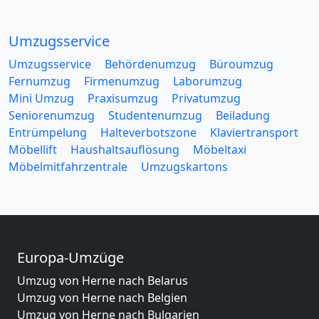
Umzugsservice
Umzugsservice
Behördenumzug
Büroumzug
Fernumzug
Firmenumzug
Laborumzug
Mini Umzug
Praxisumzug
Privatumzug
Seniorenumzug
Studentenumzug
Beiladung
Entrümpelung
Halteverbotszone
Klaviertransport
Möbellift
Haushaltsauflösung
Möbeltaxi
Möbelmitfahrzentrale
Umzugskartons
Europa-Umzüge
Umzug von Herne nach Belarus
Umzug von Herne nach Belgien
Umzug von Herne nach Bulgarien