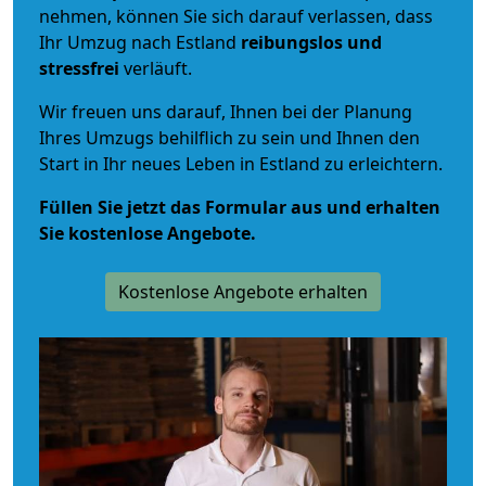
nehmen, können Sie sich darauf verlassen, dass
Ihr Umzug nach Estland
reibungslos und
stressfrei
verläuft.
Wir freuen uns darauf, Ihnen bei der Planung
Ihres Umzugs behilflich zu sein und Ihnen den
Start in Ihr neues Leben in Estland zu erleichtern.
Füllen Sie jetzt das Formular aus und erhalten
Sie kostenlose Angebote.
Kostenlose Angebote erhalten