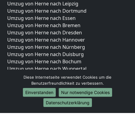
Umzug von Herne nach Leipzig
Umzug von Herne nach Dortmund
Umzug von Herne nach Essen
Umzug von Herne nach Bremen
Umzug von Herne nach Dresden
Umzug von Herne nach Hannover
Umzug von Herne nach Nürnberg
Umzug von Herne nach Duisburg
Umzug von Herne nach Bochum
Umzug von Herne nach Wuppertal
Umzug von Herne nach Bielefeld
Diese Internetseite verwendet Cookies um die
Umzug von Herne nach Bonn
Benutzerfreundlichkeit zu verbessern.
Umzug von Herne nach Münster
Einverstanden
Nur notwendige Cookies
Internationale-Umzüge
Datenschutzerklärung
Umzug von Herne nach Brasilien
Umzug von Herne nach Brunei Darussalam
Umzug von Herne nach Burkina Faso
Umzug von Herne nach Burundi