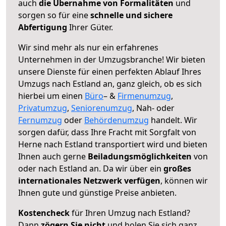
auch
die Übernahme von Formalitäten
und
sorgen so für eine
schnelle und sichere
Abfertigung
Ihrer Güter.
Wir sind mehr als nur ein erfahrenes
Unternehmen in der Umzugsbranche! Wir bieten
unsere Dienste für einen perfekten Ablauf Ihres
Umzugs nach Estland an, ganz gleich, ob es sich
hierbei um einen
Büro
– &
Firmenumzug
,
Privatumzug
,
Seniorenumzug
, Nah- oder
Fernumzug
oder
Behördenumzug
handelt. Wir
sorgen dafür, dass Ihre Fracht mit Sorgfalt von
Herne nach Estland transportiert wird und bieten
Ihnen auch gerne
Beiladungsmöglichkeiten
von
oder nach Estland an. Da wir über ein
großes
internationales Netzwerk verfügen
, können wir
Ihnen gute und günstige Preise anbieten.
Kostencheck
für Ihren Umzug nach Estland?
Dann
zögern Sie nicht
und holen Sie sich ganz