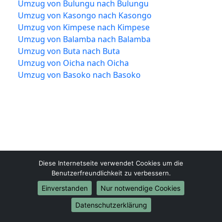
Umzug von Bulungu nach Bulungu
Umzug von Kasongo nach Kasongo
Umzug von Kimpese nach Kimpese
Umzug von Balamba nach Balamba
Umzug von Buta nach Buta
Umzug von Oicha nach Oicha
Umzug von Basoko nach Basoko
Diese Internetseite verwendet Cookies um die
Herne-Umzugsunternehmen.de
Benutzerfreundlichkeit zu verbessern.
Herne
Einverstanden
Nur notwendige Cookies
Datenschutzerklärung
Tel.:
01579-2482352
E-Mail:
info@herne-umzugsunternehmen.de