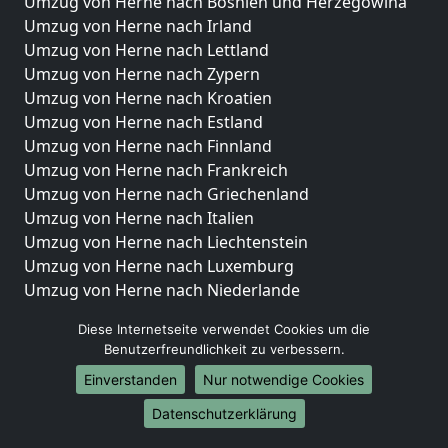
Umzug von Herne nach Bosnien und Herzegowina
Umzug von Herne nach Irland
Umzug von Herne nach Lettland
Umzug von Herne nach Zypern
Umzug von Herne nach Kroatien
Umzug von Herne nach Estland
Umzug von Herne nach Finnland
Umzug von Herne nach Frankreich
Umzug von Herne nach Griechenland
Umzug von Herne nach Italien
Umzug von Herne nach Liechtenstein
Umzug von Herne nach Luxemburg
Umzug von Herne nach Niederlande
Umzug von Herne nach Norwegen
Diese Internetseite verwendet Cookies um die
Umzüge-Deutschlandweit
Benutzerfreundlichkeit zu verbessern.
Einverstanden
Nur notwendige Cookies
Umzug von Herne nach Berlin
Umzug von Herne nach Hamburg
Datenschutzerklärung
Umzug von Herne nach München