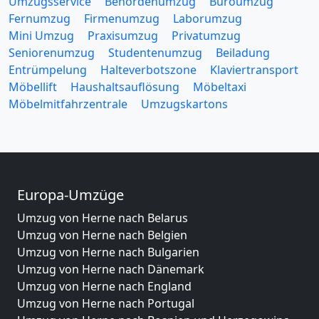
Umzugsservice
Behördenumzug
Büroumzug
Fernumzug
Firmenumzug
Laborumzug
Mini Umzug
Praxisumzug
Privatumzug
Seniorenumzug
Studentenumzug
Beiladung
Entrümpelung
Halteverbotszone
Klaviertransport
Möbellift
Haushaltsauflösung
Möbeltaxi
Möbelmitfahrzentrale
Umzugskartons
Europa-Umzüge
Umzug von Herne nach Belarus
Umzug von Herne nach Belgien
Umzug von Herne nach Bulgarien
Umzug von Herne nach Dänemark
Umzug von Herne nach England
Umzug von Herne nach Portugal