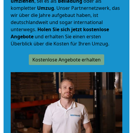
umziehen
, sei es als
Beiladung
oder als
kompletter
Umzug
. Unser Partnernetzwerk, das
wir über die Jahre aufgebaut haben, ist
deutschlandweit und sogar international
unterwegs.
Holen Sie sich jetzt kostenlose
Angebote
und erhalten Sie einen ersten
Überblick über die Kosten für Ihren Umzug.
Kostenlose Angebote erhalten