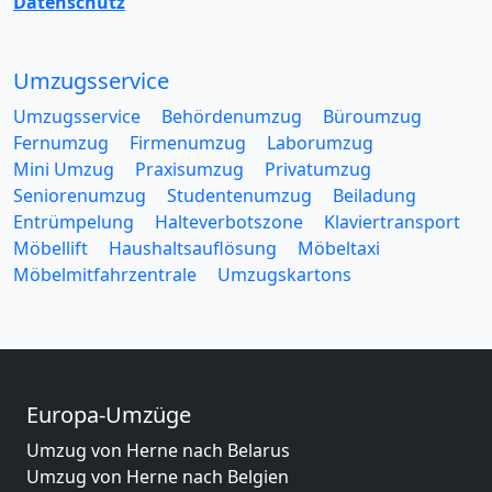
Datenschutz
Umzugsservice
Umzugsservice
Behördenumzug
Büroumzug
Fernumzug
Firmenumzug
Laborumzug
Mini Umzug
Praxisumzug
Privatumzug
Seniorenumzug
Studentenumzug
Beiladung
Entrümpelung
Halteverbotszone
Klaviertransport
Möbellift
Haushaltsauflösung
Möbeltaxi
Möbelmitfahrzentrale
Umzugskartons
Europa-Umzüge
Umzug von Herne nach Belarus
Umzug von Herne nach Belgien