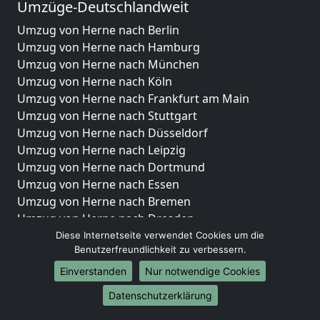
Umzüge-Deutschlandweit
Umzug von Herne nach Berlin
Umzug von Herne nach Hamburg
Umzug von Herne nach München
Umzug von Herne nach Köln
Umzug von Herne nach Frankfurt am Main
Umzug von Herne nach Stuttgart
Umzug von Herne nach Düsseldorf
Umzug von Herne nach Leipzig
Umzug von Herne nach Dortmund
Umzug von Herne nach Essen
Umzug von Herne nach Bremen
Umzug von Herne nach Dresden
Umzug von Herne nach Hannover
Diese Internetseite verwendet Cookies um die
Benutzerfreundlichkeit zu verbessern.
Umzug von Herne nach Nürnberg
Umzug von Herne nach Duisburg
Einverstanden
Nur notwendige Cookies
Umzug von Herne nach Bochum
Datenschutzerklärung
Umzug von Herne nach Wuppertal