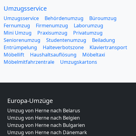
Umzugsservice
Umzugsservice
Behördenumzug
Büroumzug
Fernumzug
Firmenumzug
Laborumzug
Mini Umzug
Praxisumzug
Privatumzug
Seniorenumzug
Studentenumzug
Beiladung
Entrümpelung
Halteverbotszone
Klaviertransport
Möbellift
Haushaltsauflösung
Möbeltaxi
Möbelmitfahrzentrale
Umzugskartons
Europa-Umzüge
Umzug von Herne nach Belarus
Umzug von Herne nach Belgien
Umzug von Herne nach Bulgarien
Umzug von Herne nach Dänemark