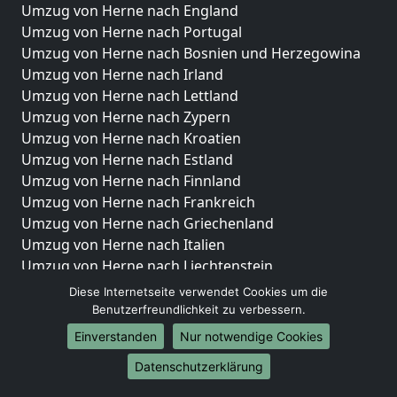
Umzug von Herne nach England
Umzug von Herne nach Portugal
Umzug von Herne nach Bosnien und Herzegowina
Umzug von Herne nach Irland
Umzug von Herne nach Lettland
Umzug von Herne nach Zypern
Umzug von Herne nach Kroatien
Umzug von Herne nach Estland
Umzug von Herne nach Finnland
Umzug von Herne nach Frankreich
Umzug von Herne nach Griechenland
Umzug von Herne nach Italien
Umzug von Herne nach Liechtenstein
Umzug von Herne nach Luxemburg
Diese Internetseite verwendet Cookies um die
Umzug von Herne nach Niederlande
Benutzerfreundlichkeit zu verbessern.
Umzug von Herne nach Norwegen
Einverstanden
Nur notwendige Cookies
Umzüge-Deutschlandweit
Datenschutzerklärung
Umzug von Herne nach Berlin