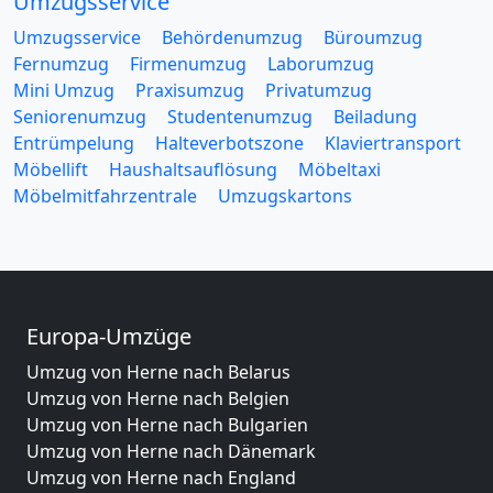
Umzugsservice
Umzugsservice
Behördenumzug
Büroumzug
Fernumzug
Firmenumzug
Laborumzug
Mini Umzug
Praxisumzug
Privatumzug
Seniorenumzug
Studentenumzug
Beiladung
Entrümpelung
Halteverbotszone
Klaviertransport
Möbellift
Haushaltsauflösung
Möbeltaxi
Möbelmitfahrzentrale
Umzugskartons
Europa-Umzüge
Umzug von Herne nach Belarus
Umzug von Herne nach Belgien
Umzug von Herne nach Bulgarien
Umzug von Herne nach Dänemark
Umzug von Herne nach England