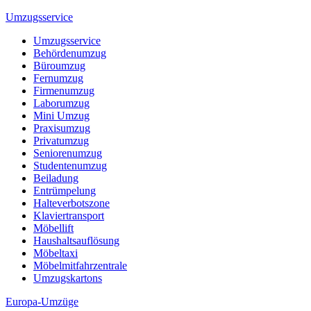
Umzugsservice
Umzugsservice
Behördenumzug
Büroumzug
Fernumzug
Firmenumzug
Laborumzug
Mini Umzug
Praxisumzug
Privatumzug
Seniorenumzug
Studentenumzug
Beiladung
Entrümpelung
Halteverbotszone
Klaviertransport
Möbellift
Haushaltsauflösung
Möbeltaxi
Möbelmitfahrzentrale
Umzugskartons
Europa-Umzüge