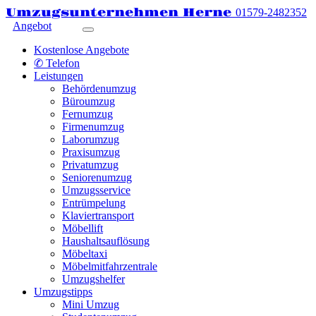
Umzugsunternehmen Herne
01579-2482352
Angebot
Kostenlose Angebote
✆ Telefon
Leistungen
Behördenumzug
Büroumzug
Fernumzug
Firmenumzug
Laborumzug
Praxisumzug
Privatumzug
Seniorenumzug
Umzugsservice
Entrümpelung
Klaviertransport
Möbellift
Haushaltsauflösung
Möbeltaxi
Möbelmitfahrzentrale
Umzugshelfer
Umzugstipps
Mini Umzug