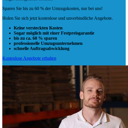
Sparen Sie bis zu 60 % der Umzugskosten, nur bei uns!
Holen Sie sich jetzt kostenlose und unverbindliche Angebote.
Keine versteckten Kosten
Sogar möglich mit einer Festpreisgarantie
bis zu ca. 60 % sparen
professionelle Umzugsunternehmen
schnelle Auftragsabwicklung
Kostenlose Angebote erhalten