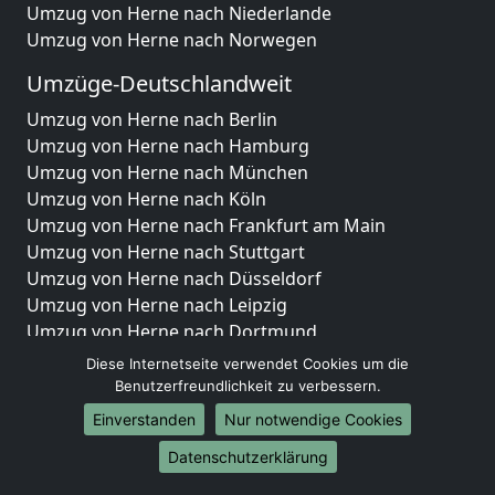
Umzug von Herne nach Niederlande
Umzug von Herne nach Norwegen
Umzüge-Deutschlandweit
Umzug von Herne nach Berlin
Umzug von Herne nach Hamburg
Umzug von Herne nach München
Umzug von Herne nach Köln
Umzug von Herne nach Frankfurt am Main
Umzug von Herne nach Stuttgart
Umzug von Herne nach Düsseldorf
Umzug von Herne nach Leipzig
Umzug von Herne nach Dortmund
Umzug von Herne nach Essen
Diese Internetseite verwendet Cookies um die
Umzug von Herne nach Bremen
Benutzerfreundlichkeit zu verbessern.
Umzug von Herne nach Dresden
Einverstanden
Nur notwendige Cookies
Umzug von Herne nach Hannover
Datenschutzerklärung
Umzug von Herne nach Nürnberg
Umzug von Herne nach Duisburg