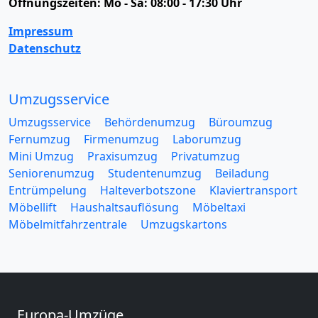
Öffnungszeiten:
Mo - Sa: 08:00 - 17:30 Uhr
Impressum
Datenschutz
Umzugsservice
Umzugsservice
Behördenumzug
Büroumzug
Fernumzug
Firmenumzug
Laborumzug
Mini Umzug
Praxisumzug
Privatumzug
Seniorenumzug
Studentenumzug
Beiladung
Entrümpelung
Halteverbotszone
Klaviertransport
Möbellift
Haushaltsauflösung
Möbeltaxi
Möbelmitfahrzentrale
Umzugskartons
Europa-Umzüge