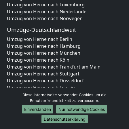
Umzug von Herne nach Luxemburg
Umzug von Herne nach Niederlande
Umzug von Herne nach Norwegen
Umzüge-Deutschlandweit
Umzug von Herne nach Berlin
Umzug von Herne nach Hamburg
Umzug von Herne nach München
Umzug von Herne nach Köln
Umzug von Herne nach Frankfurt am Main
Umzug von Herne nach Stuttgart
Umzug von Herne nach Düsseldorf
Umzug von Herne nach Leipzig
Umzug von Herne nach Dortmund
Diese Internetseite verwendet Cookies um die
Benutzerfreundlichkeit zu verbessern.
Umzug von Herne nach Essen
Umzug von Herne nach Bremen
Einverstanden
Nur notwendige Cookies
Umzug von Herne nach Dresden
Datenschutzerklärung
Umzug von Herne nach Hannover