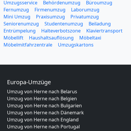
Umzugsservice
Behördenumzug
Büroumzug
Fernumzug
Firmenumzug
Laborumzug
Mini Umzug
Praxisumzug
Privatumzug
Seniorenumzug
Studentenumzug
Beiladung
Entrümpelung
Halteverbotszone
Klaviertransport
Möbellift
Haushaltsauflösung
Möbeltaxi
Möbelmitfahrzentrale
Umzugskartons
Europa-Umzüge
Umzug von Herne nach Belarus
Umzug von Herne nach Belgien
Umzug von Herne nach Bulgarien
Umzug von Herne nach Dänemark
Umzug von Herne nach England
Umzug von Herne nach Portugal