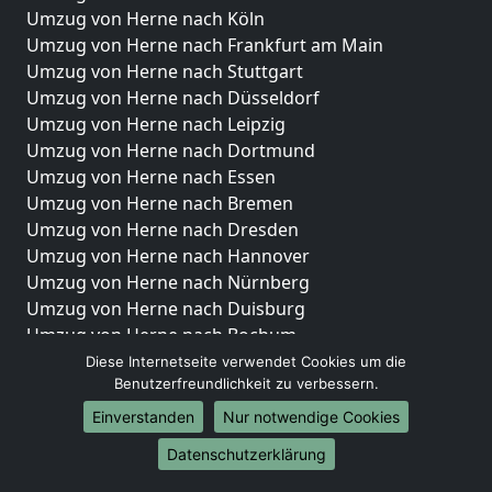
Umzug von Herne nach Köln
Umzug von Herne nach Frankfurt am Main
Umzug von Herne nach Stuttgart
Umzug von Herne nach Düsseldorf
Umzug von Herne nach Leipzig
Umzug von Herne nach Dortmund
Umzug von Herne nach Essen
Umzug von Herne nach Bremen
Umzug von Herne nach Dresden
Umzug von Herne nach Hannover
Umzug von Herne nach Nürnberg
Umzug von Herne nach Duisburg
Umzug von Herne nach Bochum
Umzug von Herne nach Wuppertal
Diese Internetseite verwendet Cookies um die
Benutzerfreundlichkeit zu verbessern.
Umzug von Herne nach Bielefeld
Umzug von Herne nach Bonn
Einverstanden
Nur notwendige Cookies
Umzug von Herne nach Münster
Datenschutzerklärung
Internationale-Umzüge