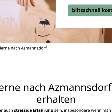
blitzschnell ko
erne nach Azmannsdorf
rne nach Azmannsdorf 
erhalten
er auch
stressige
Erfahrung
sein, insbesondere wenn man 