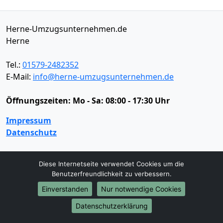
Herne-Umzugsunternehmen.de
Herne
Tel.:
01579-2482352
E-Mail:
info@herne-umzugsunternehmen.de
Öffnungszeiten:
Mo - Sa: 08:00 - 17:30 Uhr
Impressum
Datenschutz
Diese Internetseite verwendet Cookies um die
Umzugsservice
Benutzerfreundlichkeit zu verbessern.
Umzugsservice
Behördenumzug
Büroumzug
Einverstanden
Nur notwendige Cookies
Fernumzug
Firmenumzug
Laborumzug
Datenschutzerklärung
Mini Umzug
Praxisumzug
Privatumzug
Seniorenumzug
Studentenumzug
Beiladung