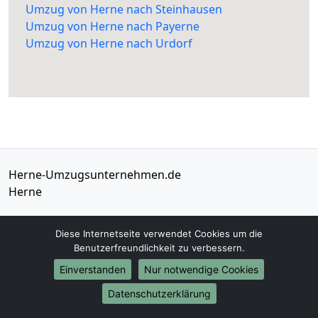
Umzug von Herne nach Steinhausen
Umzug von Herne nach Payerne
Umzug von Herne nach Urdorf
Herne-Umzugsunternehmen.de
Herne
Tel.:
01579-2482352
Diese Internetseite verwendet Cookies um die
E-Mail:
info@herne-umzugsunternehmen.de
Benutzerfreundlichkeit zu verbessern.
Einverstanden
Nur notwendige Cookies
Öffnungszeiten:
Mo - Sa: 08:00 - 17:30 Uhr
Datenschutzerklärung
Impressum