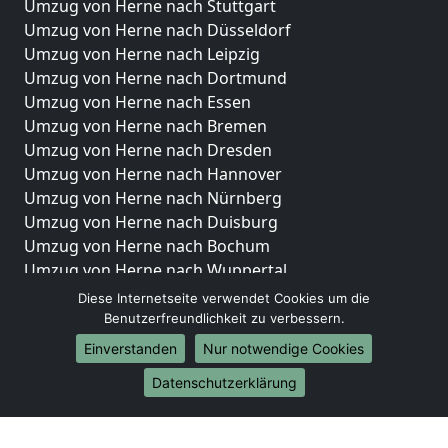
Umzug von Herne nach Stuttgart
Umzug von Herne nach Düsseldorf
Umzug von Herne nach Leipzig
Umzug von Herne nach Dortmund
Umzug von Herne nach Essen
Umzug von Herne nach Bremen
Umzug von Herne nach Dresden
Umzug von Herne nach Hannover
Umzug von Herne nach Nürnberg
Umzug von Herne nach Duisburg
Umzug von Herne nach Bochum
Umzug von Herne nach Wuppertal
Umzug von Herne nach Bielefeld
Diese Internetseite verwendet Cookies um die
Umzug von Herne nach Bonn
Benutzerfreundlichkeit zu verbessern.
Umzug von Herne nach Münster
Einverstanden
Nur notwendige Cookies
Internationale-Umzüge
Datenschutzerklärung
Umzug von Herne nach Brasilien
Umzug von Herne nach Brunei Darussalam