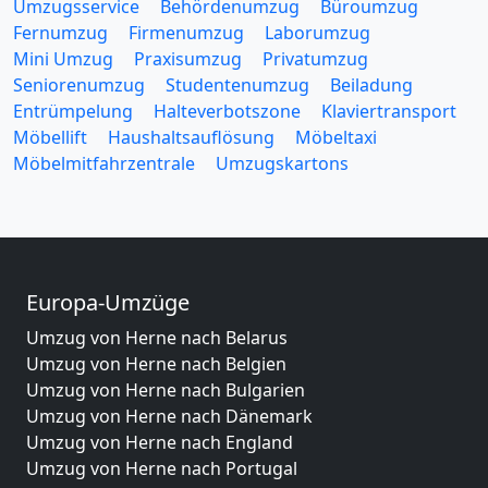
Umzugsservice
Behördenumzug
Büroumzug
Fernumzug
Firmenumzug
Laborumzug
Mini Umzug
Praxisumzug
Privatumzug
Seniorenumzug
Studentenumzug
Beiladung
Entrümpelung
Halteverbotszone
Klaviertransport
Möbellift
Haushaltsauflösung
Möbeltaxi
Möbelmitfahrzentrale
Umzugskartons
Europa-Umzüge
Umzug von Herne nach Belarus
Umzug von Herne nach Belgien
Umzug von Herne nach Bulgarien
Umzug von Herne nach Dänemark
Umzug von Herne nach England
Umzug von Herne nach Portugal