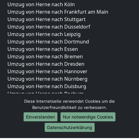
Umzug von Herne nach Köln
Umzug von Herne nach Frankfurt am Main
Umzug von Herne nach Stuttgart
Umzug von Herne nach Düsseldorf
Umzug von Herne nach Leipzig
Umzug von Herne nach Dortmund
Umzug von Herne nach Essen
Umzug von Herne nach Bremen
Umzug von Herne nach Dresden
Umzug von Herne nach Hannover
Umzug von Herne nach Nürnberg
Umzug von Herne nach Duisburg
Umzug von Herne nach Bochum
Umzug von Herne nach Wuppertal
Diese Internetseite verwendet Cookies um die
Benutzerfreundlichkeit zu verbessern.
Umzug von Herne nach Bielefeld
Umzug von Herne nach Bonn
Einverstanden
Nur notwendige Cookies
Umzug von Herne nach Münster
Datenschutzerklärung
Internationale-Umzüge