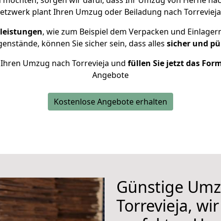
 möchten, sorgen wir dafür, dass Ihr Umzug von Herne nac
etzwerk plant Ihren Umzug oder Beiladung nach Torrevieja i
leistungen
, wie zum Beispiel dem Verpacken und Einlager
nstände, können Sie sicher sein, dass alles
sicher und pü
ür Ihren Umzug nach Torrevieja und
füllen Sie jetzt das For
Angebote
Kostenlose Angebote erhalten
Günstige Umz
Torrevieja, wi