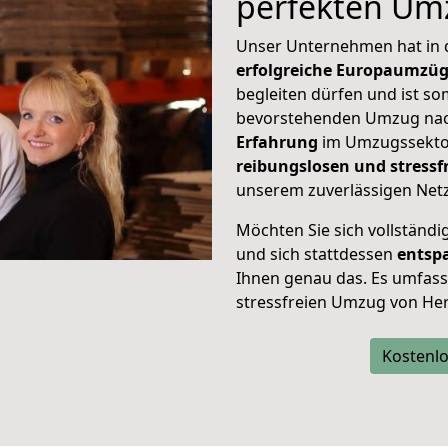
perfekten Um
Unser Unternehmen hat in
erfolgreiche Europaumzü
begleiten dürfen und ist so
bevorstehenden Umzug nach
Erfahrung
im Umzugssektor
reibungslosen und stress
unserem zuverlässigen Netz
Möchten Sie sich vollständ
und sich stattdessen
entsp
Ihnen genau das. Es umfasst 
stressfreien Umzug von Her
Kostenlo