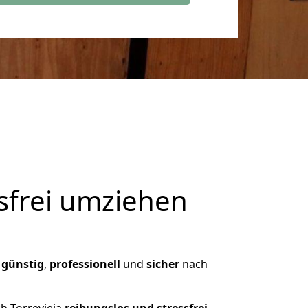
frei umziehen
,
günstig
,
professionell
und
sicher
nach