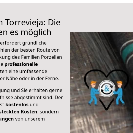
 Torrevieja: Die
n es möglich
 erfordert gründliche
hlen der besten Route von
kung des Familien Porzellan
ine
professionelle
eten eine umfassende
er Nähe oder in der Ferne.
gung und Sie erhalten gerne
rfnisse abgestimmt sind. Der
ist
kostenlos
und
steckten Kosten
, sondern
tungen
von unserem