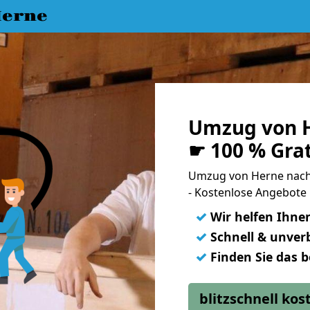
erne
Umzug von H
☛ 100 % Gra
Umzug von Herne nach
- Kostenlose Angebote 
✓
Wir helfen Ihne
✓
Schnell & unverb
✓
Finden Sie das 
blitzschnell ko