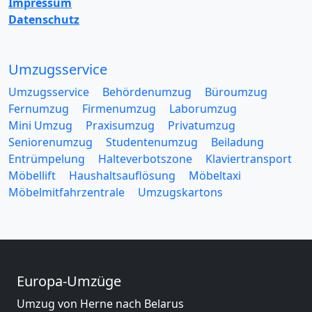
Impressum
Datenschutz
Umzugsservice
Umzugsservice
Behördenumzug
Büroumzug
Fernumzug
Firmenumzug
Laborumzug
Mini Umzug
Praxisumzug
Privatumzug
Seniorenumzug
Studentenumzug
Beiladung
Entrümpelung
Halteverbotszone
Klaviertransport
Möbellift
Haushaltsauflösung
Möbeltaxi
Möbelmitfahrzentrale
Umzugskartons
Europa-Umzüge
Umzug von Herne nach Belarus