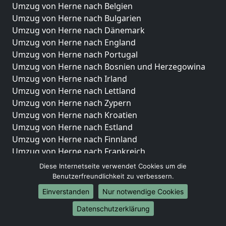
Umzug von Herne nach Belgien
Umzug von Herne nach Bulgarien
Umzug von Herne nach Dänemark
Umzug von Herne nach England
Umzug von Herne nach Portugal
Umzug von Herne nach Bosnien und Herzegowina
Umzug von Herne nach Irland
Umzug von Herne nach Lettland
Umzug von Herne nach Zypern
Umzug von Herne nach Kroatien
Umzug von Herne nach Estland
Umzug von Herne nach Finnland
Umzug von Herne nach Frankreich
Umzug von Herne nach Griechenland
Diese Internetseite verwendet Cookies um die
Umzug von Herne nach Italien
Benutzerfreundlichkeit zu verbessern.
Umzug von Herne nach Liechtenstein
Einverstanden
Nur notwendige Cookies
Umzug von Herne nach Luxemburg
Datenschutzerklärung
Umzug von Herne nach Niederlande
Umzug von Herne nach Norwegen