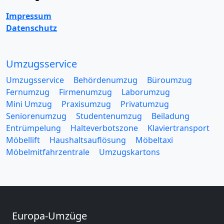
Impressum
Datenschutz
Umzugsservice
Umzugsservice
Behördenumzug
Büroumzug
Fernumzug
Firmenumzug
Laborumzug
Mini Umzug
Praxisumzug
Privatumzug
Seniorenumzug
Studentenumzug
Beiladung
Entrümpelung
Halteverbotszone
Klaviertransport
Möbellift
Haushaltsauflösung
Möbeltaxi
Möbelmitfahrzentrale
Umzugskartons
Europa-Umzüge