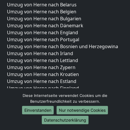
Umzug von Herne nach Belarus
Umzug von Herne nach Belgien
Umzug von Herne nach Bulgarien
Umzug von Herne nach Dänemark
Umzug von Herne nach England
Umzug von Herne nach Portugal
Umzug von Herne nach Bosnien und Herzegowina
Umzug von Herne nach Irland
Umzug von Herne nach Lettland
Umzug von Herne nach Zypern
Umzug von Herne nach Kroatien
Umzug von Herne nach Estland
Umzug von Herne nach Finnland
Umzug von Herne nach Frankreich
Diese Internetseite verwendet Cookies um die
Benutzerfreundlichkeit zu verbessern.
Umzug von Herne nach Griechenland
Umzug von Herne nach Italien
Einverstanden
Nur notwendige Cookies
Umzug von Herne nach Liechtenstein
Datenschutzerklärung
Umzug von Herne nach Luxemburg