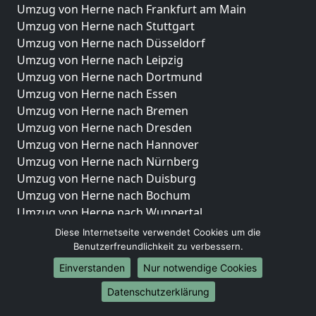
Umzug von Herne nach Frankfurt am Main
Umzug von Herne nach Stuttgart
Umzug von Herne nach Düsseldorf
Umzug von Herne nach Leipzig
Umzug von Herne nach Dortmund
Umzug von Herne nach Essen
Umzug von Herne nach Bremen
Umzug von Herne nach Dresden
Umzug von Herne nach Hannover
Umzug von Herne nach Nürnberg
Umzug von Herne nach Duisburg
Umzug von Herne nach Bochum
Umzug von Herne nach Wuppertal
Umzug von Herne nach Bielefeld
Diese Internetseite verwendet Cookies um die
Umzug von Herne nach Bonn
Benutzerfreundlichkeit zu verbessern.
Umzug von Herne nach Münster
Einverstanden
Nur notwendige Cookies
Internationale-Umzüge
Datenschutzerklärung
Umzug von Herne nach Brasilien