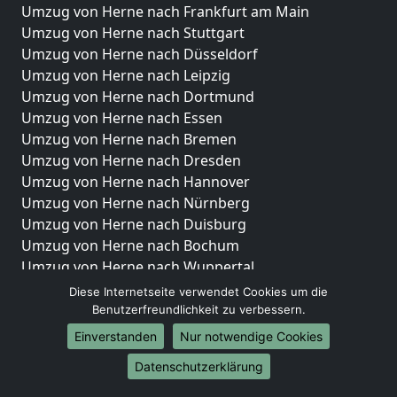
Umzug von Herne nach Frankfurt am Main
Umzug von Herne nach Stuttgart
Umzug von Herne nach Düsseldorf
Umzug von Herne nach Leipzig
Umzug von Herne nach Dortmund
Umzug von Herne nach Essen
Umzug von Herne nach Bremen
Umzug von Herne nach Dresden
Umzug von Herne nach Hannover
Umzug von Herne nach Nürnberg
Umzug von Herne nach Duisburg
Umzug von Herne nach Bochum
Umzug von Herne nach Wuppertal
Umzug von Herne nach Bielefeld
Diese Internetseite verwendet Cookies um die
Umzug von Herne nach Bonn
Benutzerfreundlichkeit zu verbessern.
Umzug von Herne nach Münster
Einverstanden
Nur notwendige Cookies
Internationale-Umzüge
Datenschutzerklärung
Umzug von Herne nach Brasilien