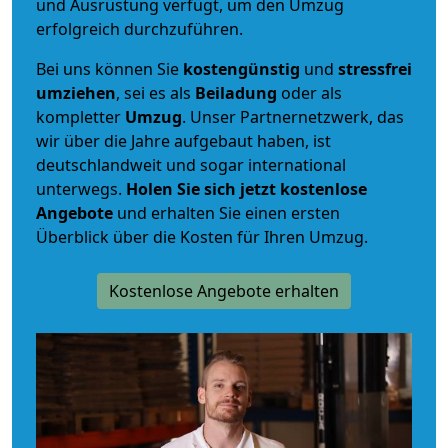
und Ausrüstung verfügt, um den Umzug
erfolgreich durchzuführen.
Bei uns können Sie
kostengünstig
und
stressfrei
umziehen
, sei es als
Beiladung
oder als
kompletter
Umzug
. Unser Partnernetzwerk, das
wir über die Jahre aufgebaut haben, ist
deutschlandweit und sogar international
unterwegs.
Holen Sie sich jetzt kostenlose
Angebote
und erhalten Sie einen ersten
Überblick über die Kosten für Ihren Umzug.
Kostenlose Angebote erhalten