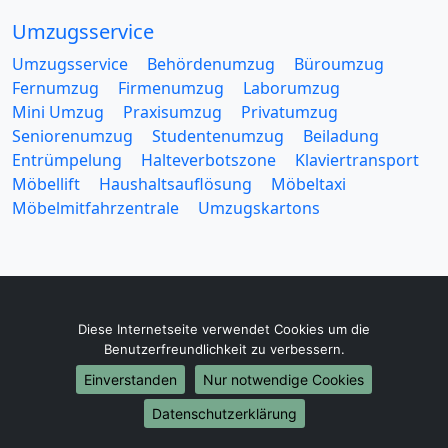
Umzugsservice
Umzugsservice
Behördenumzug
Büroumzug
Fernumzug
Firmenumzug
Laborumzug
Mini Umzug
Praxisumzug
Privatumzug
Seniorenumzug
Studentenumzug
Beiladung
Entrümpelung
Halteverbotszone
Klaviertransport
Möbellift
Haushaltsauflösung
Möbeltaxi
Möbelmitfahrzentrale
Umzugskartons
Diese Internetseite verwendet Cookies um die
Europa-Umzüge
Benutzerfreundlichkeit zu verbessern.
Umzug von Herne nach Belarus
Einverstanden
Nur notwendige Cookies
Umzug von Herne nach Belgien
Umzug von Herne nach Bulgarien
Datenschutzerklärung
Umzug von Herne nach Dänemark