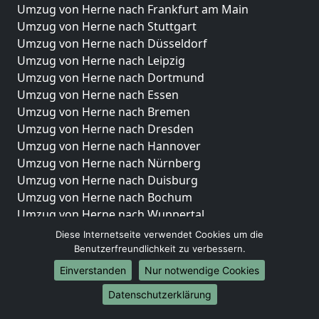
Umzug von Herne nach Frankfurt am Main
Umzug von Herne nach Stuttgart
Umzug von Herne nach Düsseldorf
Umzug von Herne nach Leipzig
Umzug von Herne nach Dortmund
Umzug von Herne nach Essen
Umzug von Herne nach Bremen
Umzug von Herne nach Dresden
Umzug von Herne nach Hannover
Umzug von Herne nach Nürnberg
Umzug von Herne nach Duisburg
Umzug von Herne nach Bochum
Umzug von Herne nach Wuppertal
Umzug von Herne nach Bielefeld
Diese Internetseite verwendet Cookies um die
Umzug von Herne nach Bonn
Benutzerfreundlichkeit zu verbessern.
Umzug von Herne nach Münster
Einverstanden
Nur notwendige Cookies
Internationale-Umzüge
Datenschutzerklärung
Umzug von Herne nach Brasilien