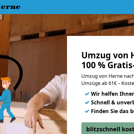
erne
Umzug von 
100 % Grati
Umzug von Herne nac
Umzüge ab 61€ – Koste
✓
Wir helfen Ihne
✓
Schnell & unverb
✓
Finden Sie das 
blitzschnell ko