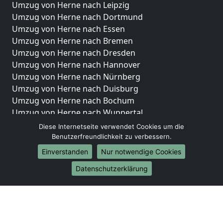
Umzug von Herne nach Leipzig
Umzug von Herne nach Dortmund
Umzug von Herne nach Essen
Umzug von Herne nach Bremen
Umzug von Herne nach Dresden
Umzug von Herne nach Hannover
Umzug von Herne nach Nürnberg
Umzug von Herne nach Duisburg
Umzug von Herne nach Bochum
Umzug von Herne nach Wuppertal
Umzug von Herne nach Bielefeld
Diese Internetseite verwendet Cookies um die
Umzug von Herne nach Bonn
Benutzerfreundlichkeit zu verbessern.
Umzug von Herne nach Münster
Einverstanden
Nur notwendige Cookies
Internationale-Umzüge
Datenschutzerklärung
Umzug von Herne nach Brasilien
Umzug von Herne nach Brunei Darussalam
Umzug von Herne nach Burkina Faso
Umzug von Herne nach Burundi