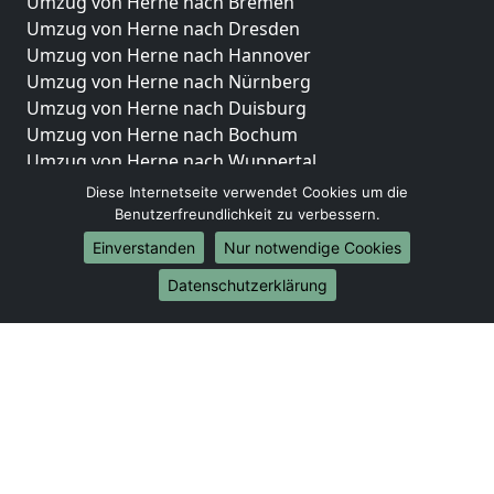
Umzug von Herne nach Bremen
Umzug von Herne nach Dresden
Umzug von Herne nach Hannover
Umzug von Herne nach Nürnberg
Umzug von Herne nach Duisburg
Umzug von Herne nach Bochum
Umzug von Herne nach Wuppertal
Umzug von Herne nach Bielefeld
Diese Internetseite verwendet Cookies um die
Umzug von Herne nach Bonn
Benutzerfreundlichkeit zu verbessern.
Umzug von Herne nach Münster
Einverstanden
Nur notwendige Cookies
Internationale-Umzüge
Datenschutzerklärung
Umzug von Herne nach Brasilien
Umzug von Herne nach Brunei Darussalam
Umzug von Herne nach Burkina Faso
Umzug von Herne nach Burundi
Umzug von Herne nach Chile
Umzug von Herne nach China
Umzug von Herne nach Cookinseln