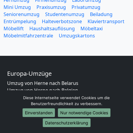
Fernumzug
Firmenumzug
Laborumzug
Mini Umzug
Praxisumzug
Privatumzug
Seniorenumzug
Studentenumzug
Beiladung
Entrümpelung
Halteverbotszone
Klaviertransport
Möbellift
Haushaltsauflösung
Möbeltaxi
Möbelmitfahrzentrale
Umzugskartons
Europa-Umzüge
Umzug von Herne nach Belarus
Umzug von Herne nach Belgien
Umzug von Herne nach Bulgarien
Diese Internetseite verwendet Cookies um die
Benutzerfreundlichkeit zu verbessern.
Umzug von Herne nach Dänemark
Umzug von Herne nach England
Einverstanden
Nur notwendige Cookies
Umzug von Herne nach Portugal
Datenschutzerklärung
Umzug von Herne nach Bosnien und Herzegowina