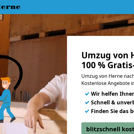
erne
Umzug von H
100 % Grati
Umzug von Herne nach
Kostenlose Angebote in
✓
Wir helfen Ihne
✓
Schnell & unverb
✓
Finden Sie das 
blitzschnell ko