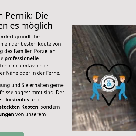
 Pernik: Die
n es möglich
ordert gründliche
hlen der besten Route von
g des Familien Porzellan
ine
professionelle
eten eine umfassende
er Nähe oder in der Ferne.
gung und Sie erhalten gerne
rfnisse abgestimmt sind. Der
ist
kostenlos
und
steckten Kosten
, sondern
tungen
von unserem