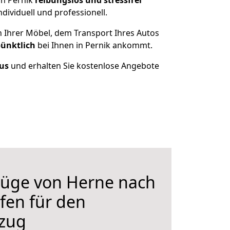
ch Pernik
reibungslos und stressfrei
ividuell und professionell.
n Ihrer Möbel, dem Transport Ihres Autos
pünktlich
bei Ihnen in Pernik ankommt.
aus
und erhalten Sie kostenlose Angebote
üge von Herne nach
lfen für den
zug