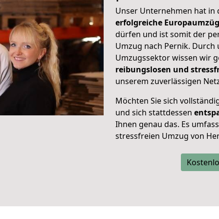
Unser Unternehmen hat in
erfolgreiche Europaumzü
dürfen und ist somit der pe
Umzug nach Pernik. Durch
Umzugssektor wissen wir g
reibungslosen und stress
unserem zuverlässigen Netz
Möchten Sie sich vollständ
und sich stattdessen
entsp
Ihnen genau das. Es umfasst 
stressfreien Umzug von Her
Kostenlo