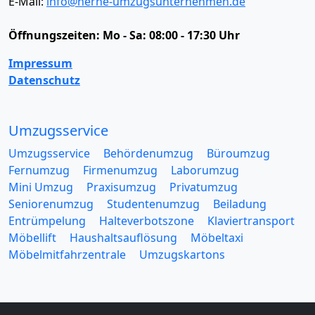
E-Mail:
info@herne-umzugsunternehmen.de
Öffnungszeiten:
Mo - Sa: 08:00 - 17:30 Uhr
Impressum
Datenschutz
Umzugsservice
Umzugsservice
Behördenumzug
Büroumzug
Fernumzug
Firmenumzug
Laborumzug
Mini Umzug
Praxisumzug
Privatumzug
Seniorenumzug
Studentenumzug
Beiladung
Entrümpelung
Halteverbotszone
Klaviertransport
Möbellift
Haushaltsauflösung
Möbeltaxi
Möbelmitfahrzentrale
Umzugskartons