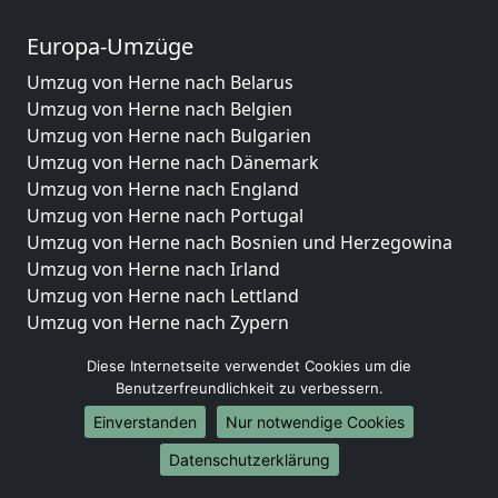
Europa-Umzüge
Umzug von Herne nach Belarus
Umzug von Herne nach Belgien
Umzug von Herne nach Bulgarien
Umzug von Herne nach Dänemark
Umzug von Herne nach England
Umzug von Herne nach Portugal
Umzug von Herne nach Bosnien und Herzegowina
Umzug von Herne nach Irland
Umzug von Herne nach Lettland
Umzug von Herne nach Zypern
Umzug von Herne nach Kroatien
Diese Internetseite verwendet Cookies um die
Umzug von Herne nach Estland
Benutzerfreundlichkeit zu verbessern.
Umzug von Herne nach Finnland
Einverstanden
Nur notwendige Cookies
Umzug von Herne nach Frankreich
Umzug von Herne nach Griechenland
Datenschutzerklärung
Umzug von Herne nach Italien