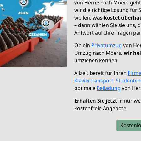
von Herne nach Moers geht!
wir die richtige Lösung für
wollen,
was kostet überh
– dann wählen Sie sie uns,
Antwort auf Ihre Fragen par
Ob ein
Privatumzug
von Her
Umzug nach Moers,
wir he
umziehen können.
Allzeit bereit für Ihren
Firm
Klaviertransport
,
Studente
optimale
Beiladung
von Her
Erhalten Sie jetzt
in nur we
kostenfreie Angebote.
Kostenlo