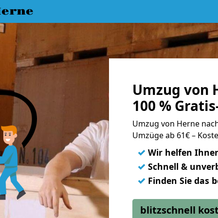
erne
Umzug von 
100 % Grati
Umzug von Herne nac
Umzüge ab 61€ – Koste
✓
Wir helfen Ihne
✓
Schnell & unverb
✓
Finden Sie das 
blitzschnell ko