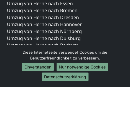
Umzug von Herne nach Essen
Umzug von Herne nach Bremen
Umzug von Herne nach Dresden
Umzug von Herne nach Hannover
Umzug von Herne nach Nürnberg
Umzug von Herne nach Duisburg
Umzug von Herne nach Bochum
Umzug von Herne nach Wuppertal
Diese Internetseite verwendet Cookies um die
Benutzerfreundlichkeit zu verbessern.
Umzug von Herne nach Bielefeld
Umzug von Herne nach Bonn
Einverstanden
Nur notwendige Cookies
Umzug von Herne nach Münster
Datenschutzerklärung
Internationale-Umzüge
Umzug von Herne nach Brasilien
Umzug von Herne nach Brunei Darussalam
Umzug von Herne nach Burkina Faso
Umzug von Herne nach Burundi
Umzug von Herne nach Chile
Umzug von Herne nach China