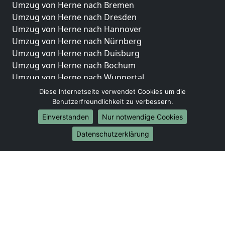
Umzug von Herne nach Bremen
Umzug von Herne nach Dresden
Umzug von Herne nach Hannover
Umzug von Herne nach Nürnberg
Umzug von Herne nach Duisburg
Umzug von Herne nach Bochum
Umzug von Herne nach Wuppertal
Umzug von Herne nach Bielefeld
Diese Internetseite verwendet Cookies um die
Umzug von Herne nach Bonn
Benutzerfreundlichkeit zu verbessern.
Umzug von Herne nach Münster
Einverstanden
Nur notwendige Cookies
Internationale-Umzüge
Datenschutzerklärung
Umzug von Herne nach Brasilien
Umzug von Herne nach Brunei Darussalam
Umzug von Herne nach Burkina Faso
Umzug von Herne nach Burundi
Umzug von Herne nach Chile
Umzug von Herne nach China
Umzug von Herne nach Cookinseln