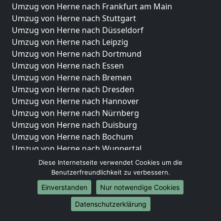
Umzug von Herne nach Frankfurt am Main
Umzug von Herne nach Stuttgart
Umzug von Herne nach Düsseldorf
Umzug von Herne nach Leipzig
Umzug von Herne nach Dortmund
Umzug von Herne nach Essen
Umzug von Herne nach Bremen
Umzug von Herne nach Dresden
Umzug von Herne nach Hannover
Umzug von Herne nach Nürnberg
Umzug von Herne nach Duisburg
Umzug von Herne nach Bochum
Umzug von Herne nach Wuppertal
Umzug von Herne nach Bielefeld
Diese Internetseite verwendet Cookies um die
Umzug von Herne nach Bonn
Benutzerfreundlichkeit zu verbessern.
Umzug von Herne nach Münster
Einverstanden
Nur notwendige Cookies
Internationale-Umzüge
Datenschutzerklärung
Umzug von Herne nach Brasilien