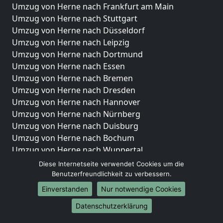
Umzug von Herne nach Frankfurt am Main
Umzug von Herne nach Stuttgart
Umzug von Herne nach Düsseldorf
Umzug von Herne nach Leipzig
Umzug von Herne nach Dortmund
Umzug von Herne nach Essen
Umzug von Herne nach Bremen
Umzug von Herne nach Dresden
Umzug von Herne nach Hannover
Umzug von Herne nach Nürnberg
Umzug von Herne nach Duisburg
Umzug von Herne nach Bochum
Umzug von Herne nach Wuppertal
Umzug von Herne nach Bielefeld
Diese Internetseite verwendet Cookies um die
Umzug von Herne nach Bonn
Benutzerfreundlichkeit zu verbessern.
Umzug von Herne nach Münster
Einverstanden
Nur notwendige Cookies
Internationale-Umzüge
Datenschutzerklärung
Umzug von Herne nach Brasilien