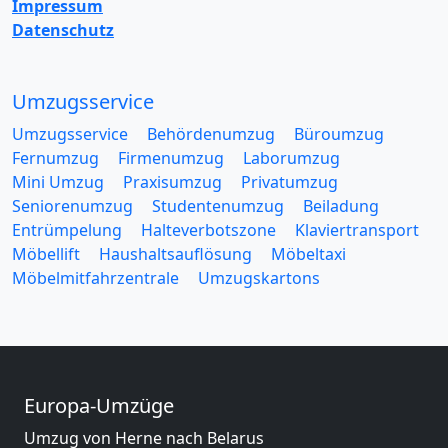
Impressum
Datenschutz
Umzugsservice
Umzugsservice
Behördenumzug
Büroumzug
Fernumzug
Firmenumzug
Laborumzug
Mini Umzug
Praxisumzug
Privatumzug
Seniorenumzug
Studentenumzug
Beiladung
Entrümpelung
Halteverbotszone
Klaviertransport
Möbellift
Haushaltsauflösung
Möbeltaxi
Möbelmitfahrzentrale
Umzugskartons
Europa-Umzüge
Umzug von Herne nach Belarus