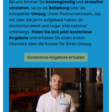
Bei uns können Sie
kostengünstig
und
stressfrei
umziehen
, sei es als
Beiladung
oder als
kompletter
Umzug
. Unser Partnernetzwerk, das
wir über die Jahre aufgebaut haben, ist
deutschlandweit und sogar international
unterwegs.
Holen Sie sich jetzt kostenlose
Angebote
und erhalten Sie einen ersten
Überblick über die Kosten für Ihren Umzug.
Kostenlose Angebote erhalten