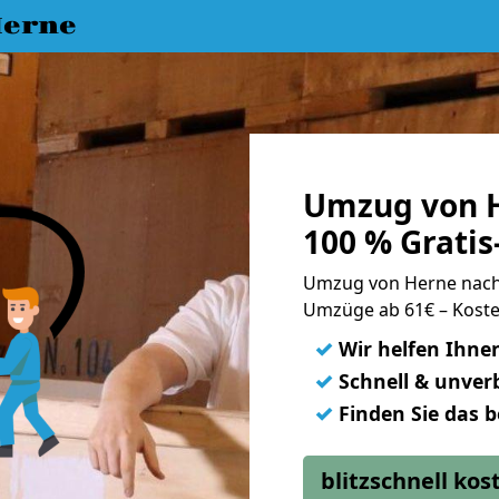
erne
Umzug von H
100 % Grati
Umzug von Herne nach
Umzüge ab 61€ – Koste
✓
Wir helfen Ihne
✓
Schnell & unverb
✓
Finden Sie das 
blitzschnell ko