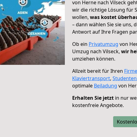
von Herne nach Vilseck geh
wir die richtige Lösung für
wollen,
was kostet überh
– dann wählen Sie sie uns,
Antwort auf Ihre Fragen par
Ob ein
Privatumzug
von Her
Umzug nach Vilseck,
wir he
umziehen können.
Allzeit bereit für Ihren
Firm
Klaviertransport
,
Studente
optimale
Beiladung
von Hern
Erhalten Sie jetzt
in nur we
kostenfreie Angebote.
Kostenlo