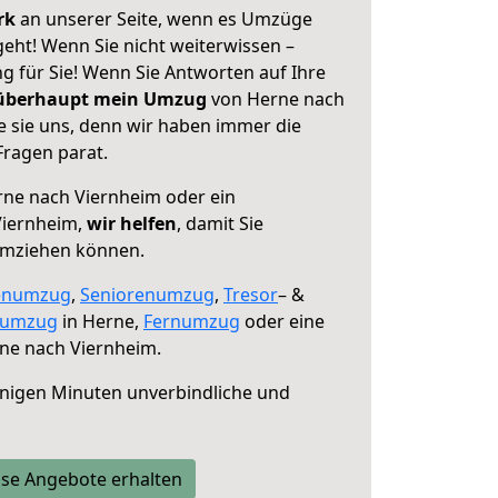
erk
an unserer Seite, wenn es Umzüge
eht! Wenn Sie nicht weiterwissen –
ng für Sie! Wenn Sie Antworten auf Ihre
 überhaupt mein Umzug
von Herne nach
e sie uns, denn wir haben immer die
Fragen parat.
ne nach Viernheim oder ein
Viernheim,
wir helfen
, damit Sie
umziehen können.
enumzug
,
Seniorenumzug
,
Tresor
– &
numzug
in Herne,
Fernumzug
oder eine
ne nach Viernheim.
nigen Minuten unverbindliche und
se Angebote erhalten