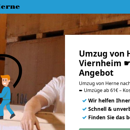
erne
Umzug von 
Viernheim ☛ 
Angebot
Umzug von Herne nach
➨ Umzüge ab 61€ – Kos
✓
Wir helfen Ihne
✓
Schnell & unverb
✓
Finden Sie das 