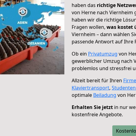
haben das
richtige Netzw
von Herne nach Viernheim g
haben wir die richtige Lösu
Fragen wollen,
was kostet
Viernheim – dann wählen Si
passende Antwort auf Ihre 
Ob ein
Privatumzug
von Her
gewerblicher Umzug nach 
problemlos und stressfrei 
Allzeit bereit für Ihren
Firm
Klaviertransport
,
Studente
optimale
Beiladung
von Her
Erhalten Sie jetzt
in nur we
kostenfreie Angebote.
Kostenlo