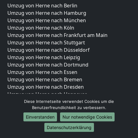
Umzug von Herne nach Berlin
Umzug von Herne nach Hamburg
Umzug von Herne nach München
Umzug von Herne nach Köln
Umzug von Herne nach Frankfurt am Main
Umzug von Herne nach Stuttgart
Umzug von Herne nach Düsseldorf
Umzug von Herne nach Leipzig
Umzug von Herne nach Dortmund
Umzug von Herne nach Essen
Umzug von Herne nach Bremen
Umzug von Herne nach Dresden
Umzug von Herne nach Hannover
Umzug von Herne nach Nürnberg
Diese Internetseite verwendet Cookies um die
Benutzerfreundlichkeit zu verbessern.
Umzug von Herne nach Duisburg
Umzug von Herne nach Bochum
Einverstanden
Nur notwendige Cookies
Umzug von Herne nach Wuppertal
Datenschutzerklärung
Umzug von Herne nach Bielefeld