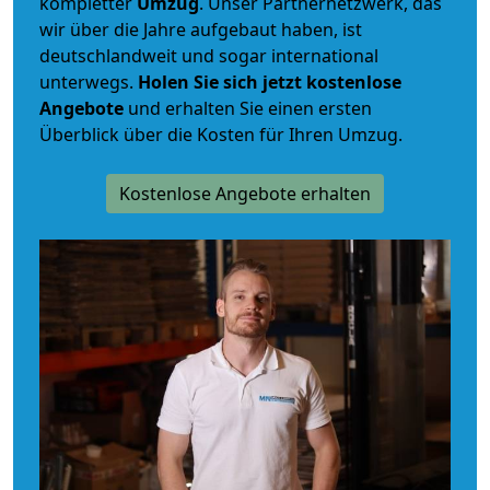
kompletter
Umzug
. Unser Partnernetzwerk, das
wir über die Jahre aufgebaut haben, ist
deutschlandweit und sogar international
unterwegs.
Holen Sie sich jetzt kostenlose
Angebote
und erhalten Sie einen ersten
Überblick über die Kosten für Ihren Umzug.
Kostenlose Angebote erhalten