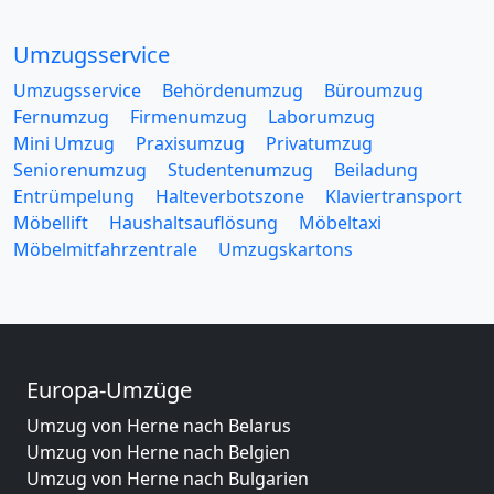
Umzugsservice
Umzugsservice
Behördenumzug
Büroumzug
Fernumzug
Firmenumzug
Laborumzug
Mini Umzug
Praxisumzug
Privatumzug
Seniorenumzug
Studentenumzug
Beiladung
Entrümpelung
Halteverbotszone
Klaviertransport
Möbellift
Haushaltsauflösung
Möbeltaxi
Möbelmitfahrzentrale
Umzugskartons
Europa-Umzüge
Umzug von Herne nach Belarus
Umzug von Herne nach Belgien
Umzug von Herne nach Bulgarien