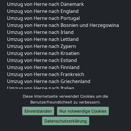
Umzug von Herne nach Dänemark
Umzug von Herne nach England
Umzug von Herne nach Portugal
Umzug von Herne nach Bosnien und Herzegowina
Umzug von Herne nach Irland
Umzug von Herne nach Lettland
Umzug von Herne nach Zypern
Umzug von Herne nach Kroatien
Umzug von Herne nach Estland
Umzug von Herne nach Finnland
Umzug von Herne nach Frankreich
Umzug von Herne nach Griechenland
Umzug von Herne nach Italien
Umzug von Herne nach Liechtenstein
Diese Internetseite verwendet Cookies um die
Umzug von Herne nach Luxemburg
Benutzerfreundlichkeit zu verbessern.
Umzug von Herne nach Niederlande
Einverstanden
Nur notwendige Cookies
Umzug von Herne nach Norwegen
Datenschutzerklärung
Umzüge-Deutschlandweit