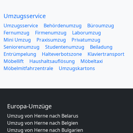
Umzugsservice
Umzugsservice
Behördenumzug
Büroumzug
Fernumzug
Firmenumzug
Laborumzug
Mini Umzug
Praxisumzug
Privatumzug
Seniorenumzug
Studentenumzug
Beiladung
Entrümpelung
Halteverbotszone
Klaviertransport
Möbellift
Haushaltsauflösung
Möbeltaxi
Möbelmitfahrzentrale
Umzugskartons
Europa-Umzüge
Umzug von Herne nach Belarus
Umzug von Herne nach Belgien
Umzug von Herne nach Bulgarien