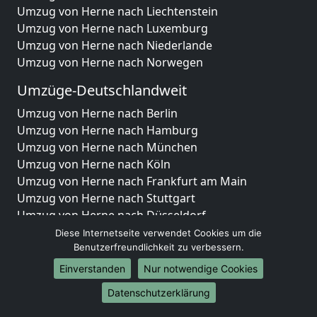
Umzug von Herne nach Liechtenstein
Umzug von Herne nach Luxemburg
Umzug von Herne nach Niederlande
Umzug von Herne nach Norwegen
Umzüge-Deutschlandweit
Umzug von Herne nach Berlin
Umzug von Herne nach Hamburg
Umzug von Herne nach München
Umzug von Herne nach Köln
Umzug von Herne nach Frankfurt am Main
Umzug von Herne nach Stuttgart
Umzug von Herne nach Düsseldorf
Umzug von Herne nach Leipzig
Diese Internetseite verwendet Cookies um die
Umzug von Herne nach Dortmund
Benutzerfreundlichkeit zu verbessern.
Umzug von Herne nach Essen
Einverstanden
Nur notwendige Cookies
Umzug von Herne nach Bremen
Datenschutzerklärung
Umzug von Herne nach Dresden
Umzug von Herne nach Hannover