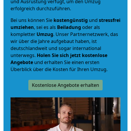
und Ausrüstung verfügt, um den Umzug
erfolgreich durchzuführen.
Bei uns können Sie
kostengünstig
und
stressfrei
umziehen
, sei es als
Beiladung
oder als
kompletter
Umzug
. Unser Partnernetzwerk, das
wir über die Jahre aufgebaut haben, ist
deutschlandweit und sogar international
unterwegs.
Holen Sie sich jetzt kostenlose
Angebote
und erhalten Sie einen ersten
Überblick über die Kosten für Ihren Umzug.
Kostenlose Angebote erhalten