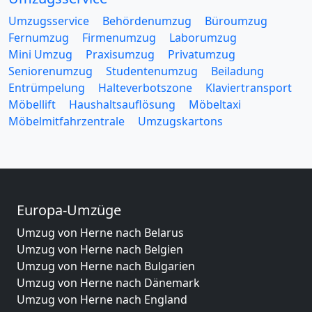
Umzugsservice
Behördenumzug
Büroumzug
Fernumzug
Firmenumzug
Laborumzug
Mini Umzug
Praxisumzug
Privatumzug
Seniorenumzug
Studentenumzug
Beiladung
Entrümpelung
Halteverbotszone
Klaviertransport
Möbellift
Haushaltsauflösung
Möbeltaxi
Möbelmitfahrzentrale
Umzugskartons
Europa-Umzüge
Umzug von Herne nach Belarus
Umzug von Herne nach Belgien
Umzug von Herne nach Bulgarien
Umzug von Herne nach Dänemark
Umzug von Herne nach England