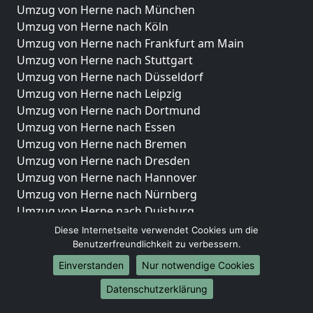
Umzug von Herne nach München
Umzug von Herne nach Köln
Umzug von Herne nach Frankfurt am Main
Umzug von Herne nach Stuttgart
Umzug von Herne nach Düsseldorf
Umzug von Herne nach Leipzig
Umzug von Herne nach Dortmund
Umzug von Herne nach Essen
Umzug von Herne nach Bremen
Umzug von Herne nach Dresden
Umzug von Herne nach Hannover
Umzug von Herne nach Nürnberg
Umzug von Herne nach Duisburg
Umzug von Herne nach Bochum
Diese Internetseite verwendet Cookies um die
Umzug von Herne nach Wuppertal
Benutzerfreundlichkeit zu verbessern.
Umzug von Herne nach Bielefeld
Einverstanden
Nur notwendige Cookies
Umzug von Herne nach Bonn
Datenschutzerklärung
Umzug von Herne nach Münster