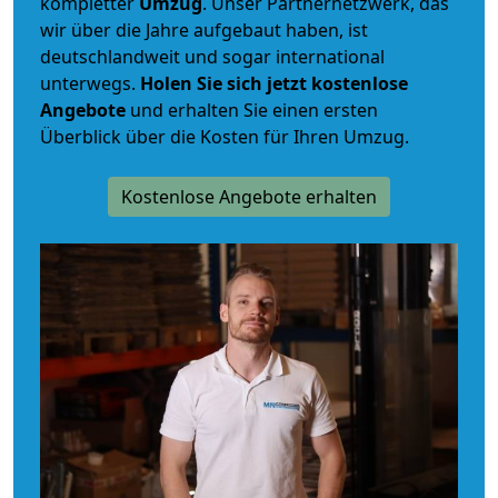
kompletter
Umzug
. Unser Partnernetzwerk, das
wir über die Jahre aufgebaut haben, ist
deutschlandweit und sogar international
unterwegs.
Holen Sie sich jetzt kostenlose
Angebote
und erhalten Sie einen ersten
Überblick über die Kosten für Ihren Umzug.
Kostenlose Angebote erhalten