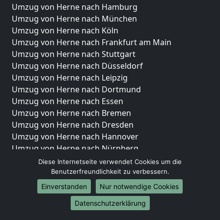
Umzug von Herne nach Hamburg
Umzug von Herne nach München
Umzug von Herne nach Köln
Umzug von Herne nach Frankfurt am Main
Umzug von Herne nach Stuttgart
Umzug von Herne nach Düsseldorf
Umzug von Herne nach Leipzig
Umzug von Herne nach Dortmund
Umzug von Herne nach Essen
Umzug von Herne nach Bremen
Umzug von Herne nach Dresden
Umzug von Herne nach Hannover
Umzug von Herne nach Nürnberg
Umzug von Herne nach Duisburg
Diese Internetseite verwendet Cookies um die
Umzug von Herne nach Bochum
Benutzerfreundlichkeit zu verbessern.
Umzug von Herne nach Wuppertal
Einverstanden
Nur notwendige Cookies
Umzug von Herne nach Bielefeld
Datenschutzerklärung
Umzug von Herne nach Bonn
Umzug von Herne nach Münster