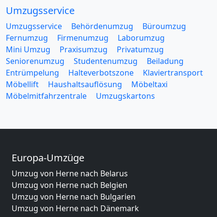
Umzugsservice
Umzugsservice
Behördenumzug
Büroumzug
Fernumzug
Firmenumzug
Laborumzug
Mini Umzug
Praxisumzug
Privatumzug
Seniorenumzug
Studentenumzug
Beiladung
Entrümpelung
Halteverbotszone
Klaviertransport
Möbellift
Haushaltsauflösung
Möbeltaxi
Möbelmitfahrzentrale
Umzugskartons
Europa-Umzüge
Umzug von Herne nach Belarus
Umzug von Herne nach Belgien
Umzug von Herne nach Bulgarien
Umzug von Herne nach Dänemark