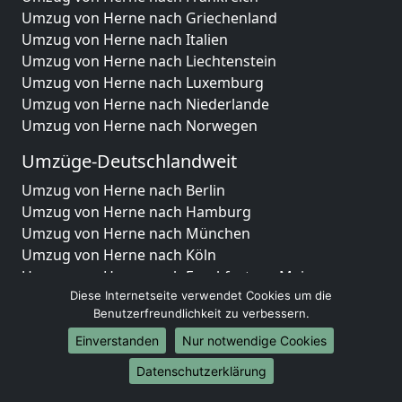
Umzug von Herne nach Griechenland
Umzug von Herne nach Italien
Umzug von Herne nach Liechtenstein
Umzug von Herne nach Luxemburg
Umzug von Herne nach Niederlande
Umzug von Herne nach Norwegen
Umzüge-Deutschlandweit
Umzug von Herne nach Berlin
Umzug von Herne nach Hamburg
Umzug von Herne nach München
Umzug von Herne nach Köln
Umzug von Herne nach Frankfurt am Main
Umzug von Herne nach Stuttgart
Diese Internetseite verwendet Cookies um die
Benutzerfreundlichkeit zu verbessern.
Umzug von Herne nach Düsseldorf
Umzug von Herne nach Leipzig
Einverstanden
Nur notwendige Cookies
Umzug von Herne nach Dortmund
Datenschutzerklärung
Umzug von Herne nach Essen