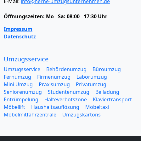
E-Mail:
info@herne-umzugsunternehmen.de
Öffnungszeiten:
Mo - Sa: 08:00 - 17:30 Uhr
Impressum
Datenschutz
Umzugsservice
Umzugsservice
Behördenumzug
Büroumzug
Fernumzug
Firmenumzug
Laborumzug
Mini Umzug
Praxisumzug
Privatumzug
Seniorenumzug
Studentenumzug
Beiladung
Entrümpelung
Halteverbotszone
Klaviertransport
Möbellift
Haushaltsauflösung
Möbeltaxi
Möbelmitfahrzentrale
Umzugskartons