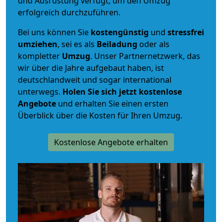
und Ausrüstung verfügt, um den Umzug
erfolgreich durchzuführen.
Bei uns können Sie
kostengünstig
und
stressfrei
umziehen
, sei es als
Beiladung
oder als
kompletter
Umzug
. Unser Partnernetzwerk, das
wir über die Jahre aufgebaut haben, ist
deutschlandweit und sogar international
unterwegs.
Holen Sie sich jetzt kostenlose
Angebote
und erhalten Sie einen ersten
Überblick über die Kosten für Ihren Umzug.
Kostenlose Angebote erhalten