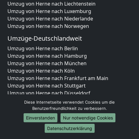
Umzug von Herne nach Liechtenstein
Umzug von Herne nach Luxemburg
Umzug von Herne nach Niederlande
Umzug von Herne nach Norwegen
Umzüge-Deutschlandweit
Umzug von Herne nach Berlin
Umzug von Herne nach Hamburg
Umzug von Herne nach München
Umzug von Herne nach Köln
Umzug von Herne nach Frankfurt am Main
Umzug von Herne nach Stuttgart
Umzug von Herne nach Düsseldorf
Umzug von Herne nach Leipzig
Diese Internetseite verwendet Cookies um die
Umzug von Herne nach Dortmund
Benutzerfreundlichkeit zu verbessern.
Umzug von Herne nach Essen
Einverstanden
Nur notwendige Cookies
Umzug von Herne nach Bremen
Datenschutzerklärung
Umzug von Herne nach Dresden
Umzug von Herne nach Hannover