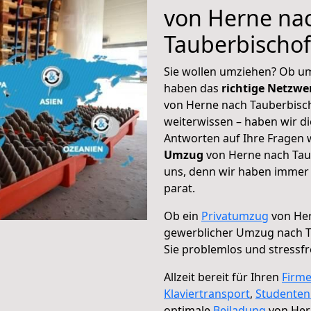
von Herne na
Tauberbischo
Sie wollen umziehen? Ob um
haben das
richtige Netzw
von Herne nach Tauberbisch
weiterwissen – haben wir di
Antworten auf Ihre Fragen 
Umzug
von Herne nach Taub
uns, denn wir haben immer 
parat.
Ob ein
Privatumzug
von Her
gewerblicher Umzug nach 
Sie problemlos und stressf
Allzeit bereit für Ihren
Firm
Klaviertransport
,
Studente
optimale
Beiladung
von Her