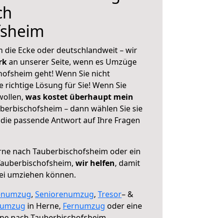
ch
fsheim
 die Ecke oder deutschlandweit – wir
erk
an unserer Seite, wenn es Umzüge
ofsheim geht! Wenn Sie nicht
e richtige Lösung für Sie! Wenn Sie
wollen,
was kostet überhaupt mein
erbischofsheim – dann wählen Sie sie
die passende Antwort auf Ihre Fragen
ne nach Tauberbischofsheim oder ein
Tauberbischofsheim,
wir helfen
, damit
rei umziehen können.
enumzug
,
Seniorenumzug
,
Tresor
– &
numzug
in Herne,
Fernumzug
oder eine
ne nach Tauberbischofsheim.