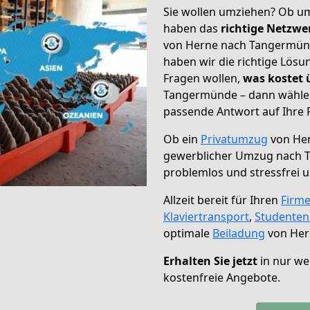
Sie wollen umziehen? Ob um
haben das
richtige Netzw
von Herne nach Tangermünd
haben wir die richtige Lösu
Fragen wollen,
was kostet
Tangermünde – dann wählen 
passende Antwort auf Ihre 
Ob ein
Privatumzug
von Her
gewerblicher Umzug nach
problemlos und stressfrei 
Allzeit bereit für Ihren
Firm
Klaviertransport
,
Studente
optimale
Beiladung
von Her
Erhalten Sie jetzt
in nur we
kostenfreie Angebote.