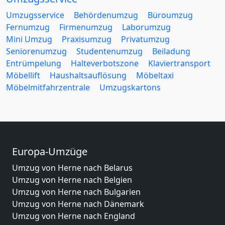
Umzugsservice
Behördenumzug
Büroumzug
Fernumzug
Firmenumzug
Laborumzug
Mini Umzug
Praxisumzug
Privatumzug
Seniorenumzug
Studentenumzug
Beiladung
Entrümpelung
Halteverbotszone
Klaviertransport
Möbellift
Haushaltsauflösung
Möbeltaxi
Möbelmitfahrzentrale
Umzugskartons
Europa-Umzüge
Umzug von Herne nach Belarus
Umzug von Herne nach Belgien
Umzug von Herne nach Bulgarien
Umzug von Herne nach Dänemark
Umzug von Herne nach England