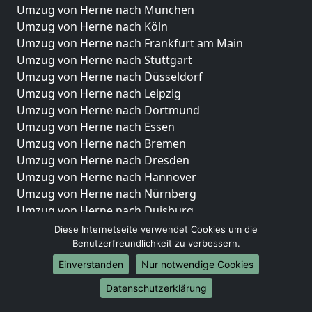
Umzug von Herne nach München
Umzug von Herne nach Köln
Umzug von Herne nach Frankfurt am Main
Umzug von Herne nach Stuttgart
Umzug von Herne nach Düsseldorf
Umzug von Herne nach Leipzig
Umzug von Herne nach Dortmund
Umzug von Herne nach Essen
Umzug von Herne nach Bremen
Umzug von Herne nach Dresden
Umzug von Herne nach Hannover
Umzug von Herne nach Nürnberg
Umzug von Herne nach Duisburg
Umzug von Herne nach Bochum
Diese Internetseite verwendet Cookies um die
Umzug von Herne nach Wuppertal
Benutzerfreundlichkeit zu verbessern.
Umzug von Herne nach Bielefeld
Einverstanden
Nur notwendige Cookies
Umzug von Herne nach Bonn
Datenschutzerklärung
Umzug von Herne nach Münster