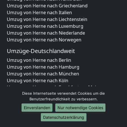
Umzug von Herne nach Griechenland
Umzug von Herne nach Italien
Umzug von Herne nach Liechtenstein
Umzug von Herne nach Luxemburg
Umzug von Herne nach Niederlande
Umzug von Herne nach Norwegen
Umzüge-Deutschlandweit
Umzug von Herne nach Berlin
Umzug von Herne nach Hamburg
Umzug von Herne nach München
Umzug von Herne nach Köln
Umzug von Herne nach Frankfurt am Main
Umzug von Herne nach Stuttgart
Diese Internetseite verwendet Cookies um die
Benutzerfreundlichkeit zu verbessern.
Umzug von Herne nach Düsseldorf
Umzug von Herne nach Leipzig
Einverstanden
Nur notwendige Cookies
Umzug von Herne nach Dortmund
Datenschutzerklärung
Umzug von Herne nach Essen