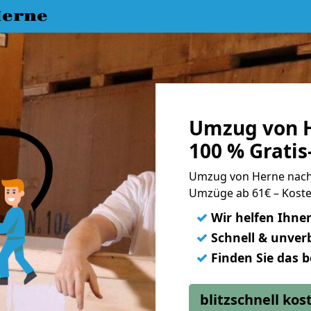
erne
Umzug von 
100 % Grati
Umzug von Herne nac
Umzüge ab 61€ – Koste
✓
Wir helfen Ihne
✓
Schnell & unverb
✓
Finden Sie das 
blitzschnell ko