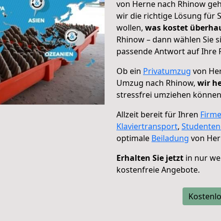
von Herne nach Rhinow geht
wir die richtige Lösung für
wollen,
was kostet überh
Rhinow – dann wählen Sie s
passende Antwort auf Ihre 
Ob ein
Privatumzug
von Her
Umzug nach Rhinow,
wir h
stressfrei umziehen können
Allzeit bereit für Ihren
Firm
Klaviertransport
,
Studente
optimale
Beiladung
von Her
Erhalten Sie jetzt
in nur we
kostenfreie Angebote.
Kostenlo