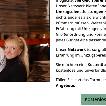
möglichst
viel Geld sparen
Unser Netzwerk bieten Ihn
Umzugsdienstleistungen
z
nichts anderes als die wic
kümmern müssen. Weiterhin
Erfahrung mit Umzügen von
Größenordnung und können 
jedes Budget eine passende
Unser
Netzwerk
ist sorgfäl
Erfahrung im Umzugsberei
Sie möchten eine
Kostenüb
kostenlose und unverbindli
Füllen Sie jetzt das Formula
Angebote.
Kostenlos